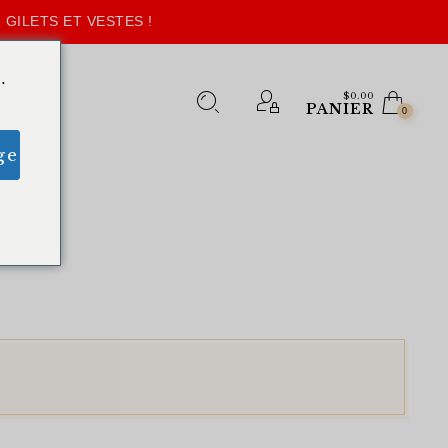
 GILETS ET VESTES !
.
$
0.00
PANIER
0
ge