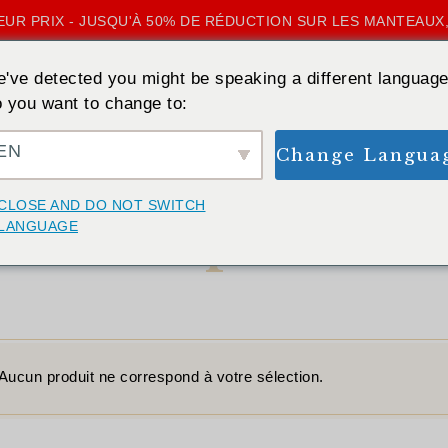
UR PRIX - JUSQU'À 50% DE RÉDUCTION SUR LES MANTEAUX,
've detected you might be speaking a different language
 you want to change to:
EN
Change Langua
ACCUEIL
»
GRAPHITE
CLOSE AND DO NOT SWITCH
Graphite
LANGUAGE
Aucun produit ne correspond à votre sélection.