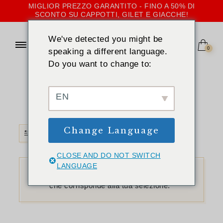
MIGLIOR PREZZO GARANTITO - FINO A 50% DI
SCONTO SU CAPPOTTI, GILET E GIACCHE!
We've detected you might be
0
speaking a different language.
Do you want to change to:
CASA
»
GRAFITE
Grafite
EN
Change Language
FILTRO
CLOSE AND DO NOT SWITCH
LANGUAGE
Non è stato trovato nessun prodotto
che corrisponde alla tua selezione.