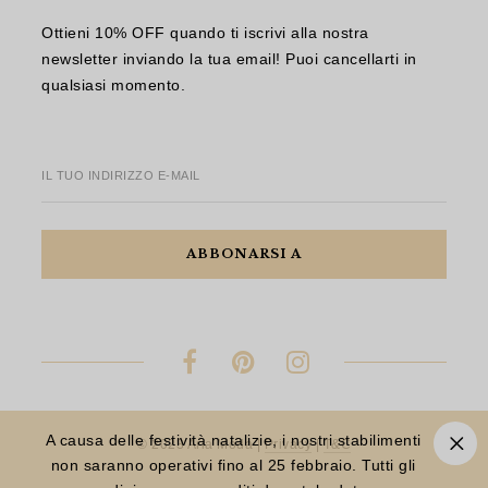
Ottieni 10% OFF quando ti iscrivi alla nostra
newsletter inviando la tua email! Puoi cancellarti in
qualsiasi momento.
IL TUO INDIRIZZO E-MAIL
A causa delle festività natalizie, i nostri stabilimenti
© 2023 Aria Moda |
Privacy
|
T&C
non saranno operativi fino al 25 febbraio. Tutti gli