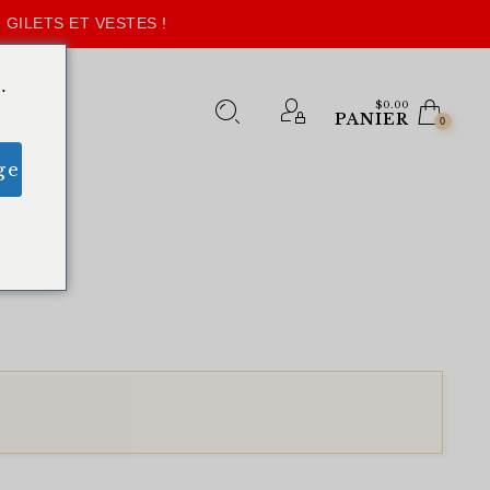
 GILETS ET VESTES !
.
$
0.00
PANIER
0
ge