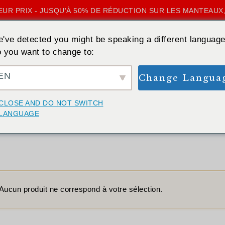
UR PRIX - JUSQU'À 50% DE RÉDUCTION SUR LES MANTEAUX,
've detected you might be speaking a different language
 you want to change to:
EN
Change Langua
ACCUEIL
»
FAUSSE FOURRURE
CLOSE AND DO NOT SWITCH
Fausse fourrure
LANGUAGE
Aucun produit ne correspond à votre sélection.