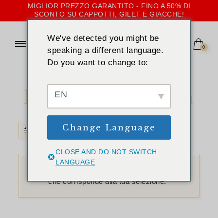
MIGLIOR PREZZO GARANTITO - FINO A 50% DI
SCONTO SU CAPPOTTI, GILET E GIACCHE!
We've detected you might be
0
speaking a different language.
Do you want to change to:
CASA
»
PELLICCIA SINTETICA
Pelliccia sintetica
EN
Change Language
FILTRO
CLOSE AND DO NOT SWITCH
LANGUAGE
Non è stato trovato nessun prodotto
che corrisponde alla tua selezione.