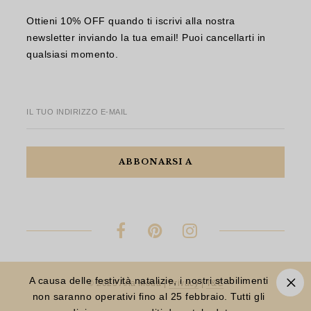
Ottieni 10% OFF quando ti iscrivi alla nostra
newsletter inviando la tua email! Puoi cancellarti in
qualsiasi momento.
IL TUO INDIRIZZO E-MAIL
A causa delle festività natalizie, i nostri stabilimenti
© 2023 Aria Moda |
Privacy
|
T&C
non saranno operativi fino al 25 febbraio. Tutti gli