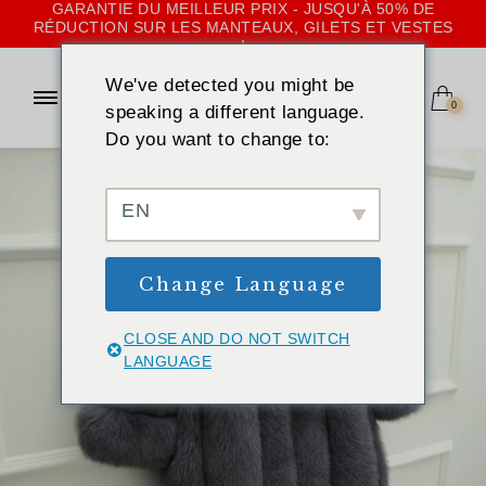
GARANTIE DU MEILLEUR PRIX - JUSQU'À 50% DE
RÉDUCTION SUR LES MANTEAUX, GILETS ET VESTES
!
We've detected you might be
0
speaking a different language.
Do you want to change to:
EN
Change Language
CLOSE AND DO NOT SWITCH
LANGUAGE