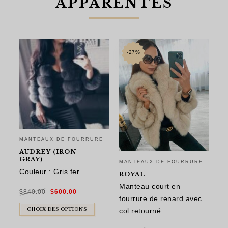
APPARENTÉS
-27%
MANTEAUX DE FOURRURE
AUDREY (IRON
GRAY)
MANTEAUX DE FOURRURE
MA
Couleur : Gris fer
ROYAL
M
Manteau court en
Co
Le
Le
$
840.00
$
600.00
prix
prix
initial
actuel
fourrure de renard avec
était :
est :
$
9
$840.00.
$600.00.
col retourné
CHOIX DES OPTIONS
Le
Le