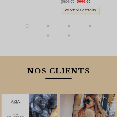
$
900.00
$
660.00
prix
prix
initial
actuel
était :
est :
$900.00.
$660.00.
CHOIX DES OPTIONS
NOS CLIENTS