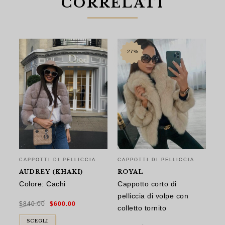
CORRELATI
-27%
CA
A
G
CAPPOTTI DI PELLICCIA
CAPPOTTI DI PELLICCIA
Co
AUDREY (KHAKI)
ROYAL
Colore: Cachi
Cappotto corto di
$
8
pelliccia di volpe con
Il
Il
$
840.00
$
600.00
prezzo
prezzo
colletto tornito
originale
attuale
era:
è:
$840.00.
$600.00.
SCEGLI
Il
Il