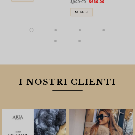
$
900.00
$
660.00
prezzo
prezzo
originale
attuale
era:
è:
$900.00.
$660.00.
SCEGLI
I NOSTRI CLIENTI