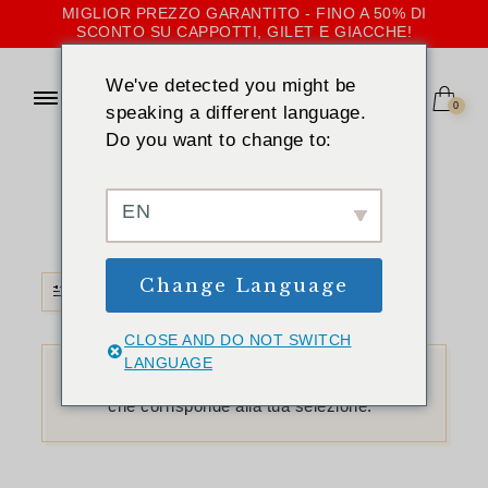
MIGLIOR PREZZO GARANTITO - FINO A 50% DI
SCONTO SU CAPPOTTI, GILET E GIACCHE!
We've detected you might be
0
speaking a different language.
Do you want to change to:
CASA
»
CHAMPAGNE
Champagne
EN
Change Language
FILTRO
CLOSE AND DO NOT SWITCH
LANGUAGE
Non è stato trovato nessun prodotto
che corrisponde alla tua selezione.