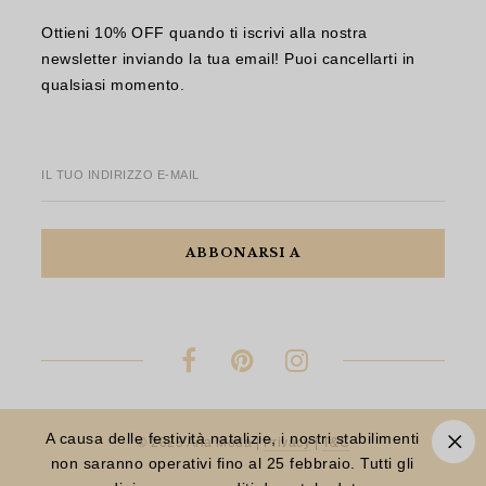
Ottieni 10% OFF quando ti iscrivi alla nostra
newsletter inviando la tua email! Puoi cancellarti in
qualsiasi momento.
IL TUO INDIRIZZO E-MAIL
A causa delle festività natalizie, i nostri stabilimenti
© 2023 Aria Moda |
Privacy
|
T&C
non saranno operativi fino al 25 febbraio. Tutti gli