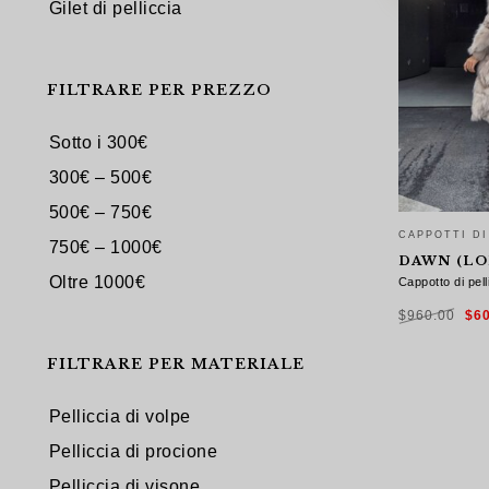
Gilet di pelliccia
FILTRARE PER PREZZO
Sotto i 300€
300€ – 500€
500€ – 750€
CAPPOTTI DI
750€ – 1000€
DAWN (LO
Oltre 1000€
Cappotto di pell
Il
$
960.00
$
6
pre
ori
era
$96
FILTRARE PER MATERIALE
SCEGLI
Pelliccia di volpe
Pelliccia di procione
Pelliccia di visone