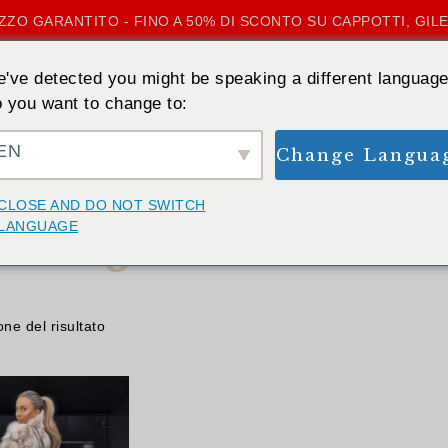
ZZO GARANTITO - FINO A 50% DI SCONTO SU CAPPOTTI, GILE
've detected you might be speaking a different language
 you want to change to:
EN
Change Langua
CASA
»
JEAN BLU
CLOSE AND DO NOT SWITCH
Jean blu
LANGUAGE
one del risultato