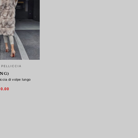
 PELLICCIA
NG)
iccia di volpe lungo
Il
00.00
zzo
prezzo
ginale
attuale
:
è:
0.00.
$600.00.