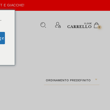
T E GIACCHE!
.
0,00
€
CARRELLO
0
ge
ORDINAMENTO PREDEFINITO