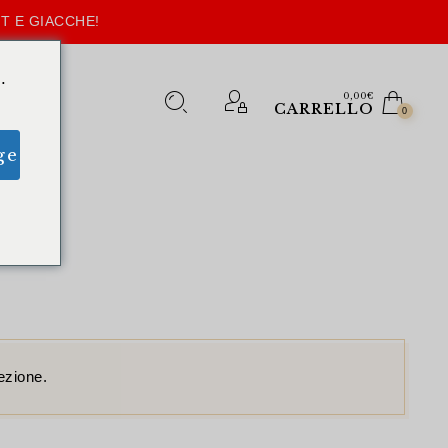
T E GIACCHE!
.
0,00
€
CARRELLO
0
ge
ezione.