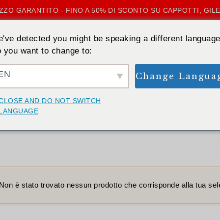
ZZO GARANTITO - FINO A 50% DI SCONTO SU CAPPOTTI, GILE
've detected you might be speaking a different language
 you want to change to:
EN
Change Langua
CASA
»
BIANCO DI LUNA
CLOSE AND DO NOT SWITCH
Bianco di luna
LANGUAGE
Non è stato trovato nessun prodotto che corrisponde alla tua sel