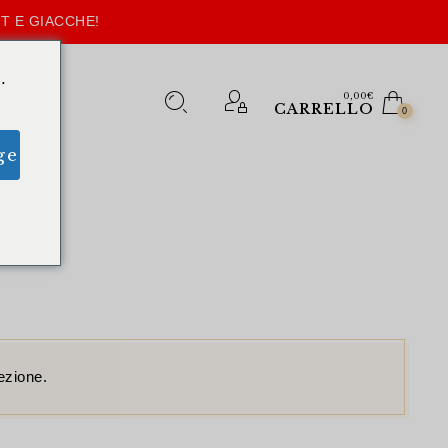
T E GIACCHE!
.
0,00
€
CARRELLO
0
ge
ezione.