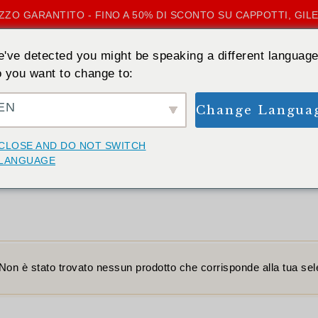
ZZO GARANTITO - FINO A 50% DI SCONTO SU CAPPOTTI, GILE
've detected you might be speaking a different language
 you want to change to:
EN
Change Langua
CASA
»
ROSA ROSSA
CLOSE AND DO NOT SWITCH
Rosa rossa
LANGUAGE
Non è stato trovato nessun prodotto che corrisponde alla tua sel