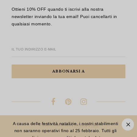
Ottieni 10% OFF quando ti iscrivi alla nostra
newsletter inviando la tua email! Puoi cancellarti in
qualsiasi momento.
IL TUO INDIRIZZO E-MAIL
A causa delle festività natalizie, i nostri stabilimenti
© 2023 Aria Moda |
Privacy
|
T&C
non saranno operativi fino al 25 febbraio. Tutti gli