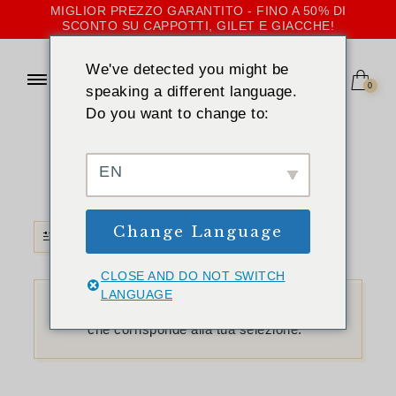
MIGLIOR PREZZO GARANTITO - FINO A 50% DI
SCONTO SU CAPPOTTI, GILET E GIACCHE!
We've detected you might be
0
speaking a different language.
Do you want to change to:
CASA
»
ANATRA A TERRA
anatra a terra
EN
Change Language
FILTRO
CLOSE AND DO NOT SWITCH
LANGUAGE
Non è stato trovato nessun prodotto
che corrisponde alla tua selezione.