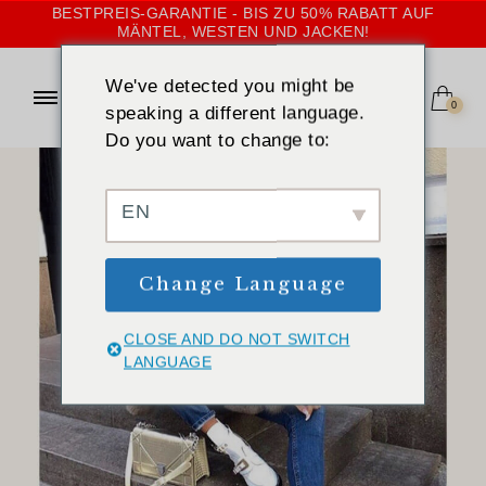
BESTPREIS-GARANTIE - BIS ZU 50% RABATT AUF
MÄNTEL, WESTEN UND JACKEN!
We've detected you might be
0
speaking a different language.
Do you want to change to:
EN
Change Language
CLOSE AND DO NOT SWITCH
LANGUAGE