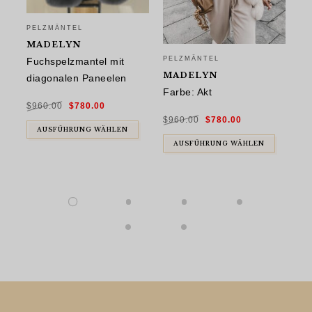
PELZMÄNTEL
MADELYN
PELZMÄNTEL
PE
Fuchspelzmantel mit
MADELYN
N
diagonalen Paneelen
Farbe: Akt
Wa
Ursprünglicher
Aktueller
$
960.00
$
780.00
Preis
Preis
qu
war:
ist:
Ursprünglicher
Aktueller
$
960.00
$
780.00
$960.00
$780.00.
Preis
Preis
war:
ist:
AUSFÜHRUNG WÄHLEN
$960.00
$780.00.
$
8
AUSFÜHRUNG WÄHLEN