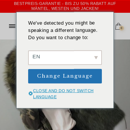
BESTPREIS-GARANTIE - BIS ZU 50% RABATT AUF
MÄNTEL, WESTEN UND JACKEN!
We've detected you might be
0
speaking a different language.
Do you want to change to:
EN
Change Language
CLOSE AND DO NOT SWITCH
LANGUAGE