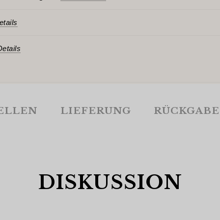
tails
etails
ELLEN
LIEFERUNG
RÜCKGABE
DISKUSSION