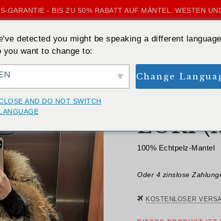
S-GARANTIE - BIS ZU 50% RABATT AUF MÄNTEL, WESTEN UN
've detected you might be speaking a different language
 you want to change to:
EN
Change Langua
ZURÜCK
CLOSE AND DO NOT SWITCH
LANGUAGE
LORI (M
100% Echtpelz-Mantel
Oder 4 zinslose Zahlun
KOSTENLOSER VERS