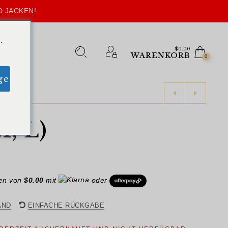
D JACKEN!
.
$
0.00
WARENKORB
0
ge
, L)
gen von
$
0.00
mit
oder
AND
EINFACHE RÜCKGABE