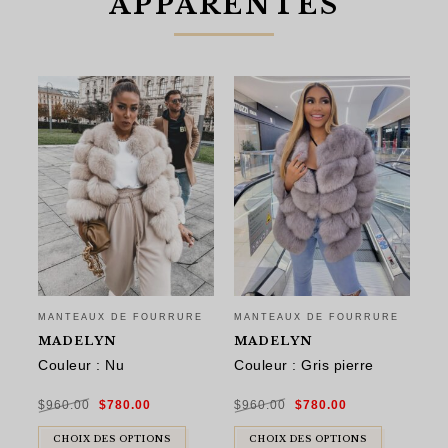
APPARENTÉS
MANTEAUX DE FOURRURE
MANTEAUX DE FOURRURE
MA
MADELYN
MADELYN
D
Couleur : Nu
Couleur : Gris pierre
Co
Le
Le
Le
Le
$
960.00
$
780.00
$
960.00
$
780.00
$
9
prix
prix
prix
prix
initial
actuel
initial
actuel
était :
est :
était :
est :
$960.00.
$780.00.
$960.00.
$780.00.
CHOIX DES OPTIONS
CHOIX DES OPTIONS