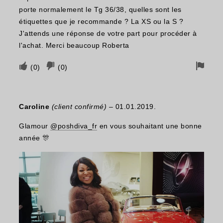
porte normalement le Tg 36/38, quelles sont les
étiquettes que je recommande ? La XS ou la S ?
J'attends une réponse de votre part pour procéder à
l'achat. Merci beaucoup Roberta
Votez
Vote
Drap
(
0
)
(
0
)
si
négatif
pour
cela
si
le
Caroline
(client confirmé)
–
01.01.2019.
vous
cela
retra
a
n'a
Glamour
@poshdiva_fr
en vous souhaitant une bonne
été
pas
année 🎊
utile
été
utile