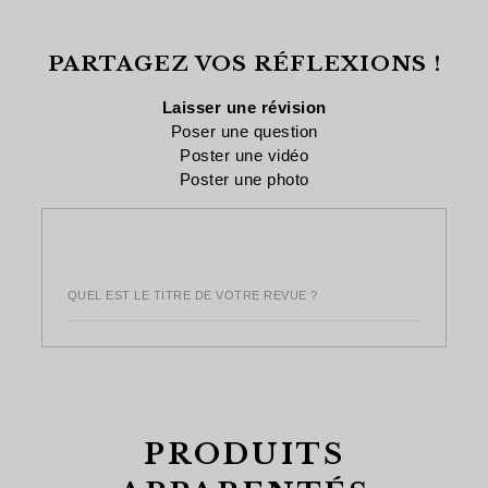
si
négatif
pour
cela
si
le
PARTAGEZ VOS RÉFLEXIONS !
vous
cela
retra
a
n'a
Laisser une révision
été
pas
Poser une question
Poster une vidéo
utile
été
Poster une photo
utile
QUEL EST LE TITRE DE VOTRE REVUE ?
PRODUITS