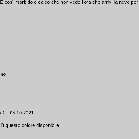
! È così morbido e caldo che non vedo l'ora che arrivi la neve per
ino
to)
–
05.10.2021.
ù questo colore disponibile.