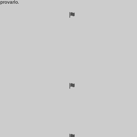
 provarlo.
Segnalazioni
per
rimozione
Segnalazioni
per
rimozione
Segnalazioni