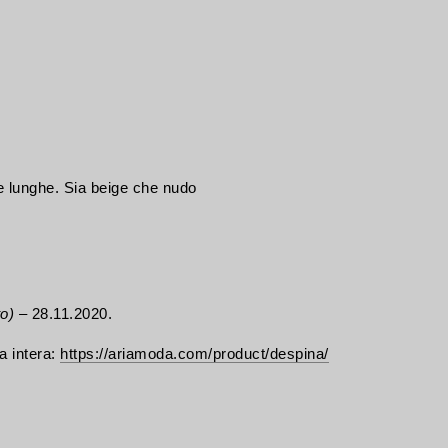
e lunghe. Sia beige che nudo
to)
–
28.11.2020.
a intera:
https://ariamoda.com/product/despina/