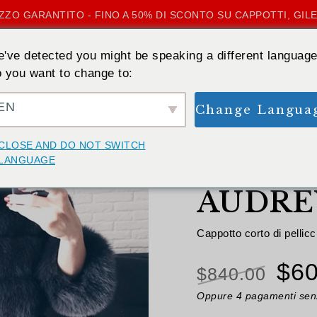
ZZO GARANTITO - FINO A 50% DI SCONTO SU CAPPOTTI, GILE
've detected you might be speaking a different language
 you want to change to:
EN
Change Langua
INDIETRO
CLOSE AND DO NOT SWITCH
LANGUAGE
(Ordini
48
AUDRE
Valutato
2
5.00
su 5
su base di
recensioni
Cappotto corto di pellicc
Il
$
60
$
840.00
pre
Oppure 4 pagamenti senz