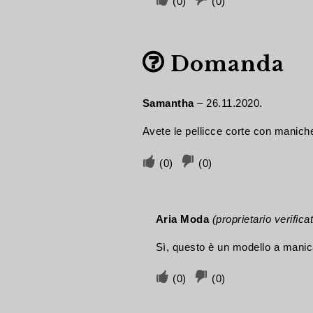
(
0
)
(
0
)
stato
è
favorevole
sfavorevole
utile
utile
se
se
Domanda
il
il
contributo
contributo
è
non
Samantha
–
26.11.2020.
stato
è
Avete le pellicce corte con manich
utile
utile
Voto
Voto
(
0
)
(
0
)
favorevole
sfavorevole
se
se
Aria Moda
(proprietario verifica
il
il
contributo
contributo
Sì, questo è un modello a manic
è
non
Voto
Voto
(
0
)
(
0
)
stato
è
favorevole
sfavorevole
utile
utile