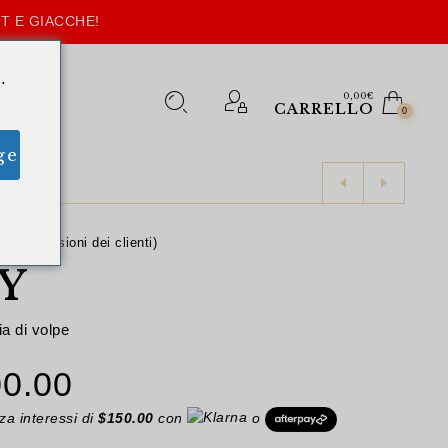
T E GIACCHE!
.
0,00
€
CARRELLO
0
ge
2
,
7
recensioni dei clienti)
Y
ia di volpe
Il
0.00
zzo
prezzo
a interessi di
$
150.00
con
o