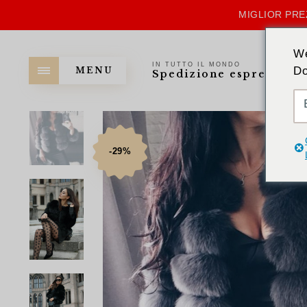
MIGLIOR PRE
We
IN TUTTO IL MONDO
Do
MENU
Spedizione espressa
-29%