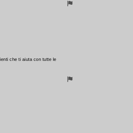
Segnalazioni
per
rimozione
enti che ti aiuta con tutte le
Segnalazioni
per
rimozione