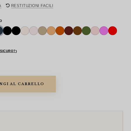
ginale
attuale
A
RESTITUZIONI FACILI
:
è:
0.00.
$600.00.
IO
 SICURO?
)
NGI AL CARRELLO