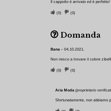
Il cappotto è arrivato ed è perfetto
utile
utile
Voto
Voto
(
0
)
(
0
)
favorevole
sfavorevole
se
se
Domanda
il
il
contributo
contributo
è
non
Bana
–
04.10.2021.
stato
è
Non riesco a trovare il colore zibell
utile
utile
Voto
Voto
(
0
)
(
0
)
favorevole
sfavorevole
se
se
Aria Moda
(proprietario verifica
il
il
contributo
contributo
Sfortunatamente, non abbiamo pi
è
non
Voto
Voto