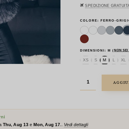
ori
SPEDIZIONE GRATUIT
era
$84
COLORE:
FERRO-GRIG
NON SEI
DIMENSIONI:
M
(
XS
S
M
L
XL
AGGIU
rni
ra
Thu, Aug 13
e
Mon, Aug 17
..
Vedi dettagli