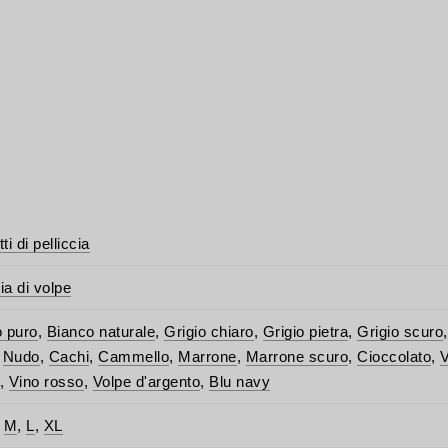
i di pelliccia
ia di volpe
 puro
,
Bianco naturale
,
Grigio chiaro
,
Grigio pietra
,
Grigio scuro
,
Nudo
,
Cachi
,
Cammello
,
Marrone
,
Marrone scuro
,
Cioccolato
,
V
,
Vino rosso
,
Volpe d'argento
,
Blu navy
,
M
,
L
,
XL