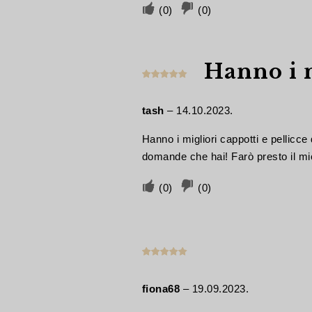
Voto
Voto
(
0
)
(
0
)
favorevole
sfavorevole
se
se
Hanno i m
il
il
Valutato
5
contributo
contributo
su 5
è
non
tash
–
14.10.2023.
stato
è
Hanno i migliori cappotti e pellicce 
utile
utile
domande che hai! Farò presto il m
Voto
Voto
(
0
)
(
0
)
favorevole
sfavorevole
se
se
il
il
Valutato
5
contributo
contributo
su 5
è
non
fiona68
–
19.09.2023.
stato
è