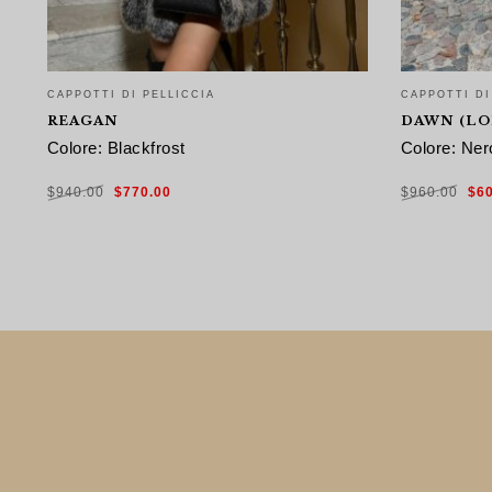
CAPPOTTI DI PELLICCIA
CAPPOTTI DI
REAGAN
DAWN (LO
Colore: Blackfrost
Colore: Ner
Il
Il
Il
$
940.00
$
770.00
$
960.00
$
6
prezzo
prezzo
pre
originale
attuale
ori
era:
è:
era
$940.00.
$770.00.
$96
SCEGLI
SCEGLI