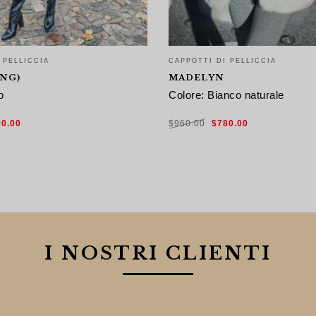
 PELLICCIA
CAPPOTTI DI PELLICCIA
NG)
MADELYN
o
Colore: Bianco naturale
Il
Il
Il
00.00
$
960.00
$
780.00
zzo
prezzo
prezzo
prezzo
ginale
attuale
originale
attuale
:
è:
era:
è:
0.00.
$600.00.
$960.00.
$780.00.
SCEGLI
I NOSTRI CLIENTI