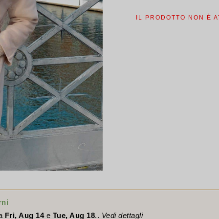
era
$42
IL PRODOTTO NON È A
rni
ra
Fri, Aug 14
e
Tue, Aug 18
..
Vedi dettagli