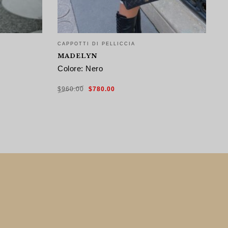
CAPPOTTI DI PELLICCIA
C
MADELYN
G
Colore: Nero
C
q
Il
Il
$
960.00
$
780.00
prezzo
prezzo
originale
attuale
era:
è:
$
$960.00.
$780.00.
SCEGLI