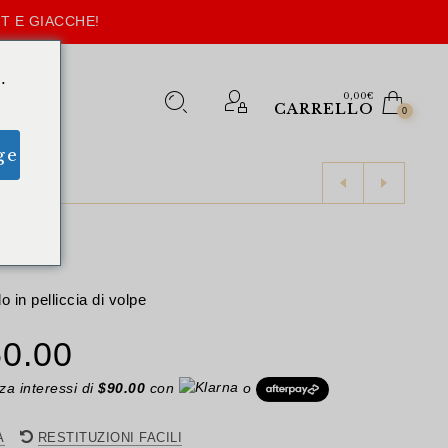
T E GIACCHE!
.
0,00
€
CARRELLO
0
ge
o in pelliccia di volpe
Il
0.00
zzo
prezzo
a interessi di
$
90.00
con
o
ginale
attuale
A
RESTITUZIONI FACILI