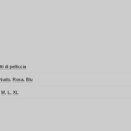
i di pelliccia
Nudo
,
Rosa
,
Blu
,
M
,
L
,
XL