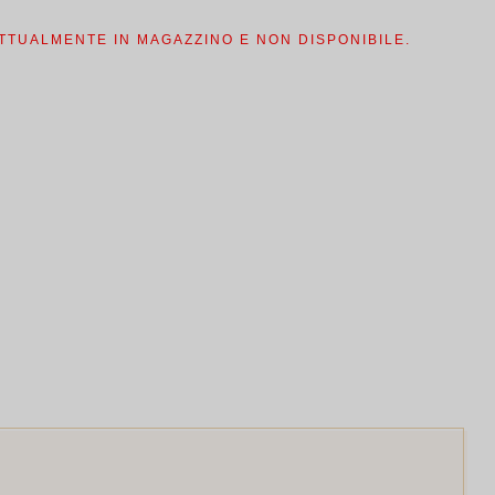
:
è:
0.00.
$360.00.
TTUALMENTE IN MAGAZZINO E NON DISPONIBILE.