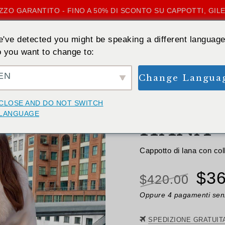
ZZO GARANTITO - FINO A 50% DI SCONTO SU CAPPOTTI, GILE
've detected you might be speaking a different language
 you want to change to:
EN
Change Langua
INDIETRO
CLOSE AND DO NOT SWITCH
LANGUAGE
HANA
Cappotto di lana con coll
Il
$
36
$
420.00
pre
Oppure 4 pagamenti senz
ori
SPEDIZIONE GRATUIT