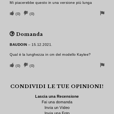
Mi piacerebbe questo in una versione più lunga
Voto
Voto
Segn
(
0
)
(
0
)
favorevole
sfavorevole
per
se
se
rimo
Domanda
il
il
contributo
contributo
BAUDOIN
–
15.12.2021.
è
non
Qual è la lunghezza in cm del modello Kaylee?
stato
è
utile
utile
Voto
Voto
Segn
(
0
)
(
0
)
favorevole
sfavorevole
per
se
se
rimo
CONDIVIDI LE TUE OPINIONI!
il
il
contributo
contributo
Lascia una Recensione
è
non
Fai una domanda
Invia un Video
stato
è
Invia una Foto