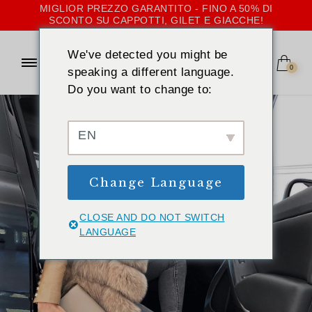
MIGLIOR PREZZO GARANTITO - FINO A 50% DI
SCONTO SU CAPPOTTI, GILET E GIACCHE!
We've detected you might be
0
speaking a different language.
Do you want to change to:
EN
Change Language
CLOSE AND DO NOT SWITCH
LANGUAGE