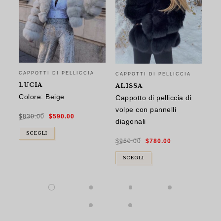
CAPPOTTI DI PELLICCIA
CAPPOTTI DI PELLICCIA
CA
LUCIA
ALISSA
G
Colore: Beige
Cappotto di pelliccia di
Ca
volpe con pannelli
vo
Il
Il
$
830.00
$
590.00
prezzo
prezzo
diagonali
qu
originale
attuale
era:
è:
$830.00.
$590.00.
SCEGLI
Il
Il
$
960.00
$
780.00
$
9
prezzo
prezzo
originale
attuale
era:
è:
$960.00.
$780.00.
SCEGLI