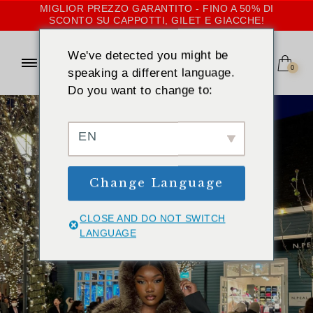
MIGLIOR PREZZO GARANTITO - FINO A 50% DI
SCONTO SU CAPPOTTI, GILET E GIACCHE!
We've detected you might be
0
speaking a different language.
Do you want to change to:
EN
Change Language
CLOSE AND DO NOT SWITCH
LANGUAGE