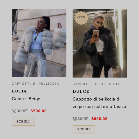
-27%
CAPPOTTI DI PELLICCIA
CAPPOTTI DI PELLICCIA
CA
LUCIA
DULCE
L
Colore: Beige
Cappotto di pelliccia di
Ca
volpe con collare a fascia
pe
Il
Il
$
830.00
$
590.00
prezzo
prezzo
co
originale
attuale
Il
Il
era:
è:
$
930.00
$
680.00
prezzo
prezzo
$830.00.
$590.00.
SCEGLI
originale
attuale
era:
è:
$
8
$930.00.
$680.00.
SCEGLI