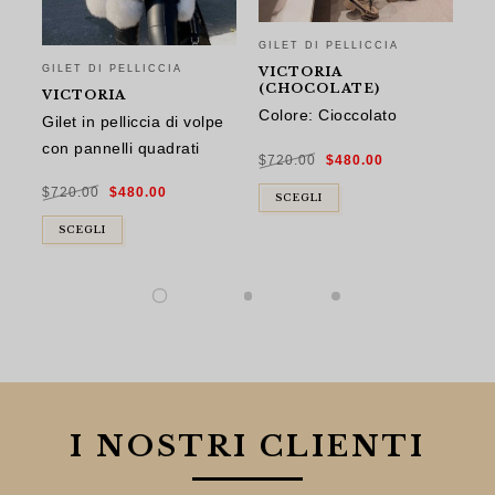
GILET DI PELLICCIA
GILET DI PELLICCIA
GI
VICTORIA
(CHOCOLATE)
VICTORIA
V
Colore: Cioccolato
Gilet in pelliccia di volpe
Co
con pannelli quadrati
Il
Il
$
720.00
$
480.00
prezzo
prezzo
$
7
originale
attuale
Il
Il
era:
è:
$
720.00
$
480.00
prezzo
prezzo
$720.00.
$480.00.
SCEGLI
originale
attuale
era:
è:
$720.00.
$480.00.
SCEGLI
I NOSTRI CLIENTI