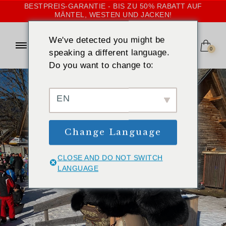
BESTPREIS-GARANTIE - BIS ZU 50% RABATT AUF
MÄNTEL, WESTEN UND JACKEN!
We've detected you might be
0
speaking a different language.
Do you want to change to:
EN
Change Language
CLOSE AND DO NOT SWITCH
LANGUAGE