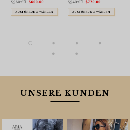
$
960.00
$
600.00
$
940.00
$
770.00
Preis
Preis
Preis
Preis
war:
ist:
war:
ist:
$960.00
$600.00.
$940.00
$770.00.
$
9
AUSFÜHRUNG WÄHLEN
AUSFÜHRUNG WÄHLEN
UNSERE KUNDEN