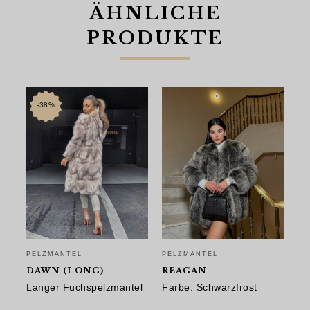
ÄHNLICHE
PRODUKTE
-38%
PELZMÄNTEL
PELZMÄNTEL
PE
DAWN (LONG)
REAGAN
D
Langer Fuchspelzmantel
Farbe: Schwarzfrost
Fu
Ba
Ursprünglicher
Aktueller
Ursprünglicher
Aktueller