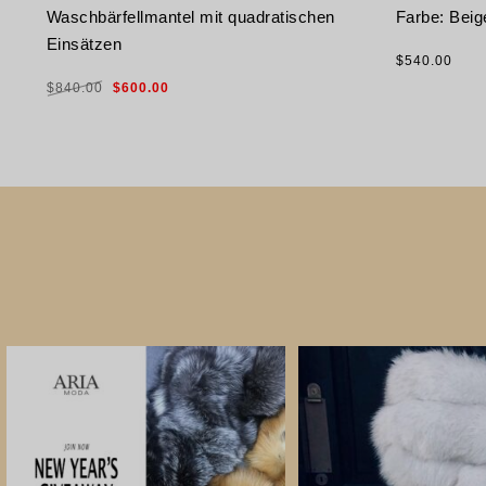
Waschbärfellmantel mit quadratischen
Farbe: Beig
Einsätzen
$
540.00
Ursprünglicher
Aktueller
$
840.00
$
600.00
Preis
Preis
war:
ist:
$840.00
$600.00.
AUSFÜHRU
AUSFÜHRUNG WÄHLEN