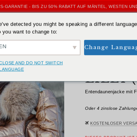
S-GARANTIE - BIS ZU 50% RABATT AUF MÄNTEL, WESTEN UN
've detected you might be speaking a different language
 you want to change to:
EN
Change Langua
ZURÜCK
CLOSE AND DO NOT SWITCH
LANGUAGE
LILLY (
Entendaunenjacke mit 
Oder 4 zinslose Zahlun
KOSTENLOSER VERS