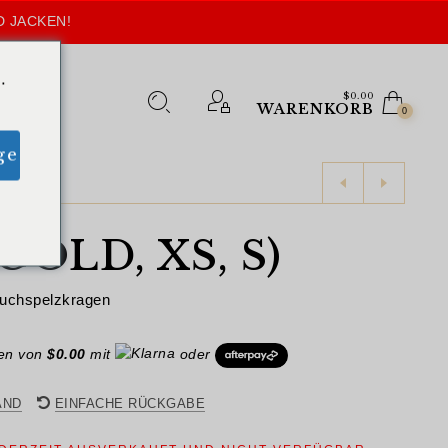
D JACKEN!
.
$
0.00
WARENKORB
0
ge
GOLD, XS, S)
Fuchspelzkragen
gen von
$
0.00
mit
oder
AND
EINFACHE RÜCKGABE