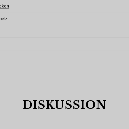
acken
pelz
DISKUSSION