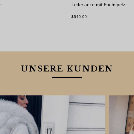
e
Lederjacke mit Fuchspelz
$
540.00
NG WÄHLEN
AUSFÜHRUNG WÄHLEN
UNSERE KUNDEN