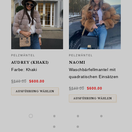
PELZMÄNTEL
PELZMÄNTEL
PE
AUDREY (KHAKI)
NAOMI
G
W
Farbe: Khaki
Waschbärfellmantel mit
Fa
quadratischen Einsätzen
Ursprünglicher
Aktueller
$
840.00
$
600.00
Preis
Preis
war:
ist:
$
9
Ursprünglicher
Aktueller
$840.00
$600.00.
$
840.00
$
600.00
Preis
Preis
war:
ist:
AUSFÜHRUNG WÄHLEN
$840.00
$600.00.
AUSFÜHRUNG WÄHLEN