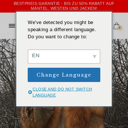
BESTPREIS-GARANTIE - BIS ZU 50% RABATT AUF
MÄNTEL, WESTEN UND JACKEN!
We've detected you might be
0
speaking a different language.
Do you want to change to:
EN
Change Language
CLOSE AND DO NOT SWITCH
LANGUAGE