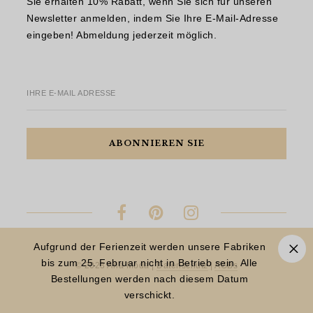
Sie erhalten 10% Rabatt, wenn Sie sich für unseren
Newsletter anmelden, indem Sie Ihre E-Mail-Adresse
eingeben! Abmeldung jederzeit möglich.
IHRE E-MAIL ADRESSE
Aufgrund der Ferienzeit werden unsere Fabriken
bis zum 25. Februar nicht in Betrieb sein. Alle
© 2023 Aria Moda |
Datenschutz
|
AGBs
Bestellungen werden nach diesem Datum
verschickt.