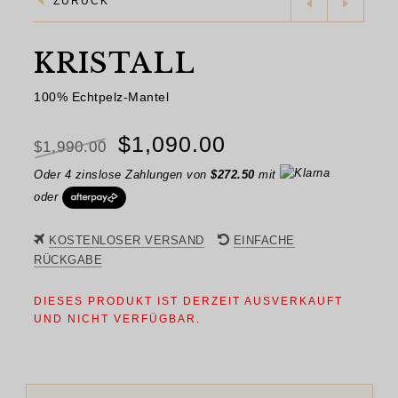
ZURÜCK
KRISTALL
100% Echtpelz-Mantel
Ursprünglicher
Aktueller
$
1,090.00
$
1,990.00
Preis
Preis
Oder 4 zinslose Zahlungen von
$
272.50
mit
oder
war:
ist:
$1,990.00
$1,090.00.
KOSTENLOSER VERSAND
EINFACHE
RÜCKGABE
DIESES PRODUKT IST DERZEIT AUSVERKAUFT
UND NICHT VERFÜGBAR.