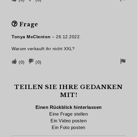
Sie
Sie
für
ab,
ab,
Entf
Frage
wenn
wenn
dies
dies
Tonya McClenton
–
26.12.2022.
hilfreich
nicht
Warum verkauft ihr nicht XXL?
war
hilfreich
war.
Stimmen
Stimmen
Flag
(
0
)
(
0
)
Sie
Sie
für
ab,
ab,
Entf
TEILEN SIE IHRE GEDANKEN
wenn
wenn
MIT!
dies
dies
hilfreich
nicht
Einen Rückblick hinterlassen
war
hilfreich
Eine Frage stellen
Ein Video posten
war.
Ein Foto posten