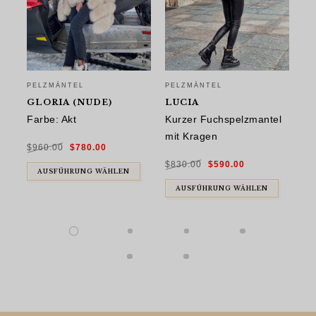
PELZMÄNTEL
PELZMÄNTEL
PE
GLORIA (NUDE)
LUCIA
N
Farbe: Akt
Kurzer Fuchspelzmantel
Wa
mit Kragen
qu
Ursprünglicher
Aktueller
$
960.00
$
780.00
Preis
Preis
war:
ist:
Ursprünglicher
Aktueller
$960.00
$780.00.
$
830.00
$
590.00
$
8
Preis
Preis
war:
ist:
AUSFÜHRUNG WÄHLEN
$830.00
$590.00.
AUSFÜHRUNG WÄHLEN