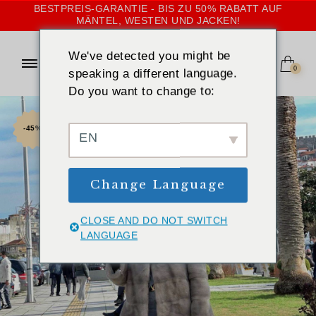
BESTPREIS-GARANTIE - BIS ZU 50% RABATT AUF
MÄNTEL, WESTEN UND JACKEN!
We've detected you might be
0
speaking a different language.
Do you want to change to:
-45%
EN
Change Language
CLOSE AND DO NOT SWITCH
LANGUAGE