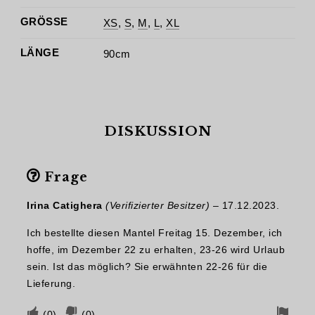
GRÖSSE
XS
,
S
,
M
,
L
,
XL
LÄNGE
90cm
DISKUSSION
Frage
Irina Catighera
(Verifizierter Besitzer)
–
17.12.2023.
Ich bestellte diesen Mantel Freitag 15. Dezember, ich
hoffe, im Dezember 22 zu erhalten, 23-26 wird Urlaub
sein. Ist das möglich? Sie erwähnten 22-26 für die
Lieferung.
Stimmen
Stimmen
Flag
(
0
)
(
0
)