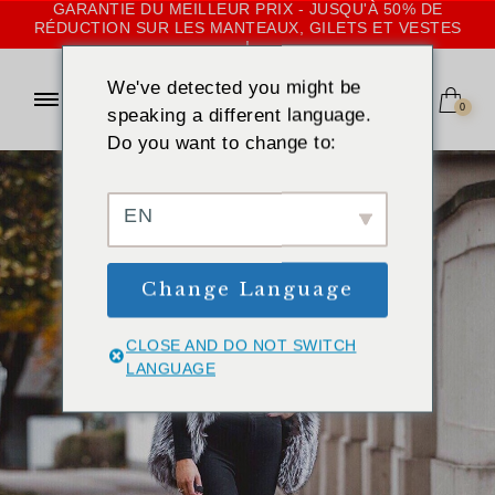
GARANTIE DU MEILLEUR PRIX - JUSQU'À 50% DE
RÉDUCTION SUR LES MANTEAUX, GILETS ET VESTES
!
We've detected you might be
0
speaking a different language.
Do you want to change to:
EN
Change Language
CLOSE AND DO NOT SWITCH
LANGUAGE