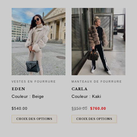
VESTES EN FOURRURE
MANTEAUX DE FOURRURE
MA
EDEN
CARLA
R
Couleur : Beige
Couleur : Kaki
Co
Le
Le
$
540.00
$
950.00
$
760.00
$
9
prix
prix
initial
actuel
était :
est :
$950.00.
$760.00.
CHOIX DES OPTIONS
CHOIX DES OPTIONS