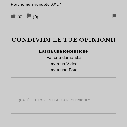
Perché non vendete XXL?
stato
è
utile
utile
Voto
Voto
Segn
(
0
)
(
0
)
favorevole
sfavorevole
per
se
se
rimo
CONDIVIDI LE TUE OPINIONI!
il
il
contributo
contributo
Lascia una Recensione
è
non
Fai una domanda
Invia un Video
stato
è
Invia una Foto
utile
utile
QUAL È IL TITOLO DELLA TUA RECENSIONE?