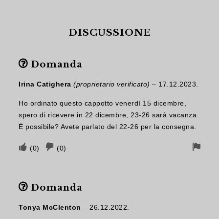
DISCUSSIONE
Domanda
Irina Catighera
(proprietario verificato)
–
17.12.2023.
Ho ordinato questo cappotto venerdì 15 dicembre,
spero di ricevere in 22 dicembre, 23-26 sarà vacanza.
È possibile? Avete parlato del 22-26 per la consegna.
Voto
Voto
Segn
(
0
)
(
0
)
favorevole
sfavorevole
per
se
se
rimo
Domanda
il
il
contributo
contributo
Tonya McClenton
–
26.12.2022.
è
non