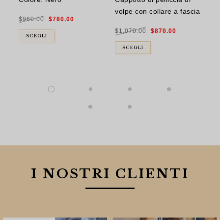
di
volpe con collare a fascia
Il
Il
$
960.00
$
780.00
prezzo
prezzo
$
9
originale
attuale
Il
Il
era:
è:
$
1,070.00
$
870.00
prezzo
prezzo
$960.00.
$780.00.
originale
attuale
SCEGLI
era:
è:
$1,070.00.
$870.00.
SCEGLI
I NOSTRI CLIENTI