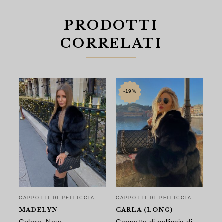
PRODOTTI
CORRELATI
-19%
CA
M
CAPPOTTI DI PELLICCIA
CAPPOTTI DI PELLICCIA
Ca
MADELYN
CARLA (LONG)
vo
Colore: Nero
Cappotto di pelliccia di