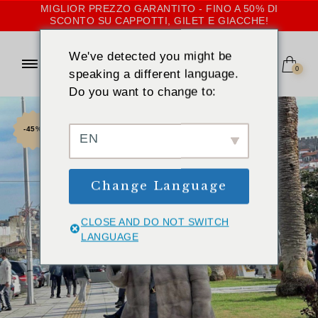
MIGLIOR PREZZO GARANTITO - FINO A 50% DI
SCONTO SU CAPPOTTI, GILET E GIACCHE!
We've detected you might be
0
speaking a different language.
Do you want to change to:
-45%
EN
Change Language
CLOSE AND DO NOT SWITCH
LANGUAGE