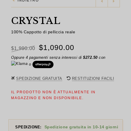
INDIETRO
CRYSTAL
100% Cappotto di pelliccia reale
Il
Il
$
1,090.00
$
1,990.00
prezzo
prezzo
Oppure 4 pagamenti senza interessi di
$
272.50
con
o
originale
attuale
era:
è:
SPEDIZIONE GRATUITA
RESTITUZIONI FACILI
$1,990.00.
$1,090.00.
IL PRODOTTO NON È ATTUALMENTE IN
MAGAZZINO E NON DISPONIBILE.
Spedizione gratuita in 10-14 giorni
SPEDIZIONE: